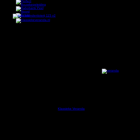
Klassieke Veranda teamsponsor Here
Klassieke Veranda
, onderdeel van Geeku Wood, is een G
Deze specialist in exclusieve veranda's ondersteunt de
het teamsponsorschap. Geert Kuypers ondertekende onl
een steentje bij aan de vereniging en ziet in het team
en omstreken meer bekendheid te geven. Bovendien spee
het vertrouwen en samenwerking.