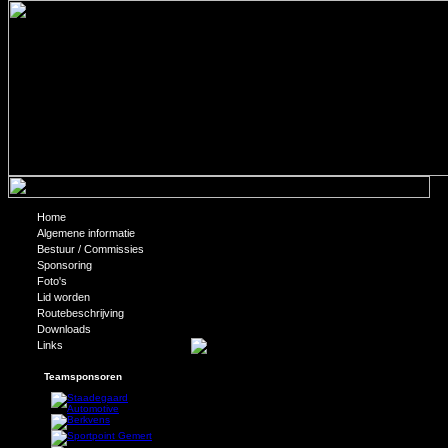
Home
Winnaar Prijsvraag Quo Vadis “Gimm
Algemene informatie
Bestuur / Commissies
Sponsoring
Tijdens de jaarmarkt j.l kon het gewicht worden geraden
witte Hummer Limousine die naast de stand van Quo Vadi
Foto's
een compleet verzorgde luxe limousine rit, aangeboden 
Lid worden
van NIELSPPDS Chauffeur & Limousine diensten en een 
Heeren van Ghemert. Met een afwijking van slechts 10 kg
Routebeschrijving
gezondheid van Dhr. Henny Maas zal hij van zijn prijs ge
Downloads
Links
Teamsponsoren