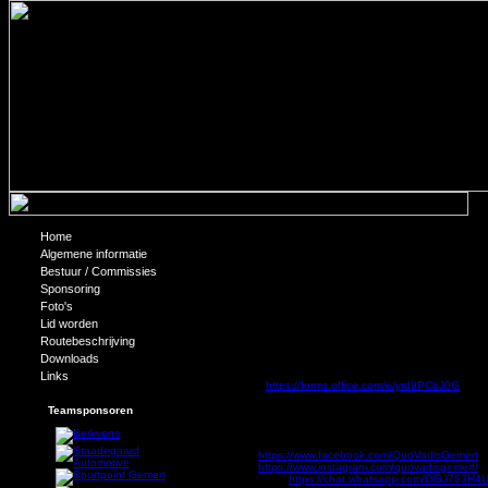
Home
Quo Vadis 65 Reünie
Algemene informatie
Bestuur / Commissies
Quo Vadis bestaat 65 jaar!
Sponsoring
Dit moet gevierd worden! Zet 4 oktober met grote lette
Foto's
Lid worden
Stuur dit bericht door naar oude teamgenoten, vrienden
nieuwe maken!
Routebeschrijving
Downloads
? Waar? Sporthal Molenbroek (where else)
⏰ Hoe laat? 19:30 uur
Links
Aanmelden:
https://forms.office.com/e/yrd9PCbJ0G
Drankjes voor eigen rekening; Inschrijven kost 5 euro, en
Teamsponsoren
⬇ #QuoVadis65 #Reünie #oranjehart
Meer voorpret vind je hier:
Facebook:
https://www.facebook.com/QuoVadisGemert
Instagram:
https://www.instagram.com/quovadisgemert/
Whatsappgroep:
https://chat.whatsapp.com/DlSJ763H