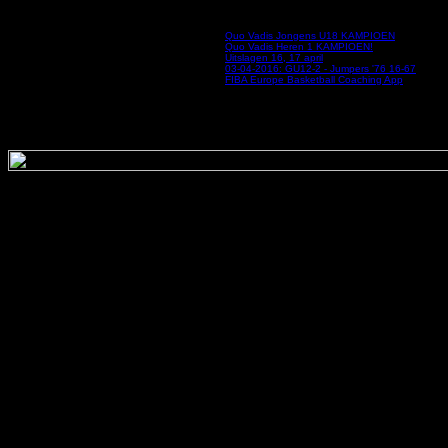
Meer artikelen...
Quo Vadis Jongens U18 KAMPIOEN
Quo Vadis Heren 1 KAMPIOEN!
Uitslagen 16, 17 april
03-04-2016: GU12-2 - Jumpers '76 16-67
FIBA Europe Basketball Coaching App
«
Start
Vor