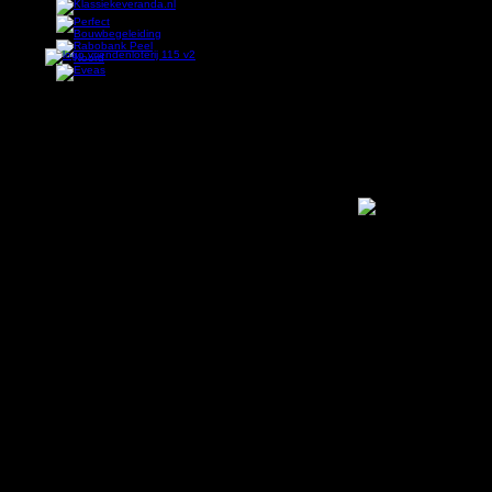
Dit zijn ook de plaatsen waar je leuke foto's met iederee
Basketbalvereniging Quo Vadis start 
Eind mei viel het doek voor Basketbalvereniging Quo Vadis
gecombineerd met een leegloop van de vaandelteams zorg
wedstrijdbasketbal in Gemert.
Om de wedstrijdspelers/speelsters een goed alternatief t
ex-Quo Vadis spelers heeft hier nu onderdak gevonden.
Vanuit de dames recreanten kwam het initiatief om door te
Inmiddels zijn er al voldoende aanmeldingen voor 1 dam
overleg met de teams wordt 1,2,3 of 4 x per maand getr
START VRIJDAG 9 SEPTEMBER
Vrijdag 9 september a.s. start om 21.00 uur de eerste re