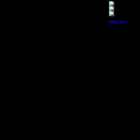
Lees meer...