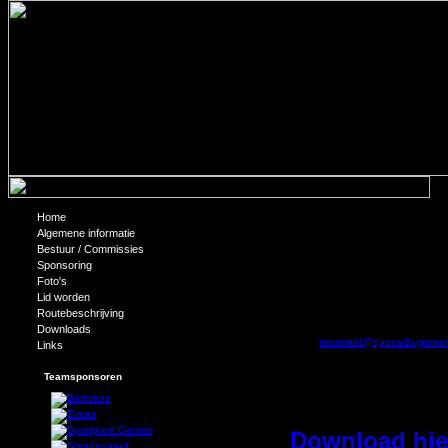
Home
Geen trainingen tijdens schoolvakant
Algemene informatie
Bestuur / Commissies
Vanwege de geringe opkomst is besloten om tijdens de 
Sponsoring
Foto's
Lid worden
Doe je maatschappelijke stage bij Qu
Routebeschrijving
Downloads
Heb je nog een maatschappelijke stage te doen en wil je
secretaris van Quo Vadis via
secretaris@quovadis-gemert
Links
Teamsponsoren
Schrijf je in voor het Quo Vadis kamp
Wees er snel bij en schrij
Download hier