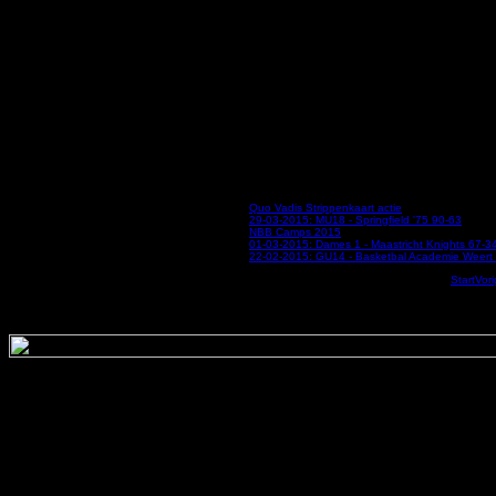
Meer artikelen...
Quo Vadis Strippenkaart actie
29-03-2015: MU18 - Springfield '75 90-63
NBB Camps 2015
01-03-2015: Dames 1 - Maastricht Knights 67-3
22-02-2015: GU14 - Basketbal Academie Weert
«
Start
Vor