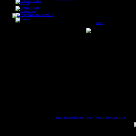
Logo en banier
Het nieuwe logo van Quo Vadis
(design:
Artop
)
Jubileum eerbetoon aan oprichter Qu
door Jasper Schoonhoven. vrijdag 05 maart 2010
GEMERT - Quo Vadis uit Gemert bestaat 50 jaar. Bij de
viering wordt hulde gebracht aan oprichter Will Rutten.