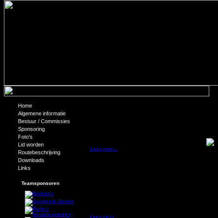
Home
Jean-Pierre Kantelberg benoemd als 
Algemene informatie
Bestuur / Commissies
Tijdens het jubileumweekend is Jean-Pierre Kantelberg 
Sponsoring
Vadis, namens de NBB Rayon Zuid onderscheiden met d
Foto's
Lid worden
Lees meer...
Routebeschrijving
Downloads
Opening jubileumjaar Quo Vadis groo
Links
Afgelopen zondag, 7 maart, is het jubileumjaar van bask
Teamsponsoren
diverse feestelijkheden in de uitbundig oranje/zwart ver
thuiswedstrijden een knakworstenhalfuurtje plaats waarbi
Door het daverende succes, waarbij alle knakworsten war
niet alleen bij afgelopen zondag maar wordt ‘het knakwor
VHG.
Lees meer...