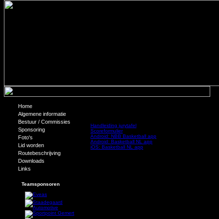
Home
Downloads
Algemene informatie
Bestuur / Commissies
Handleiding jurytafel
Sponsoring
Scoreformulier
Android: NBB Basketball app
Foto's
Android: Basketball NL app
Lid worden
iOS: Basketball NL app
Routebeschrijving
Downloads
Links
Teamsponsoren