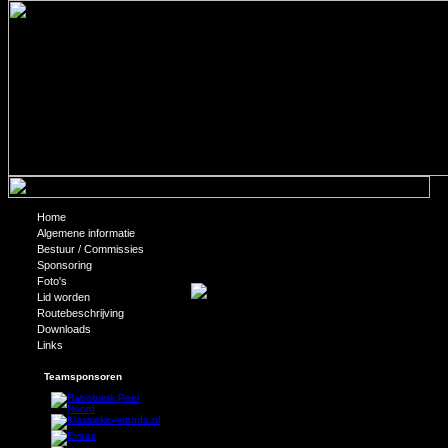
Home
Aanpassingen inloopspreekuur fysiot
Algemene informatie
Bestuur / Commissies
Er is het een en ander veranderd met betrekking tot het
Sponsoring
meer informatie.
Foto's
Lid worden
Routebeschrijving
Downloads
Links
Teamsponsoren