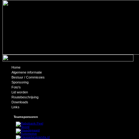
Home
SPORTEN EN GEZELLIGHEID GAAN
Algemene informatie
Bestuur / Commissies
Het kan weer! Een gezellig kopje koffie drinken of een bi
Sponsoring
weer open.
Heb je behoefte om de tactiek van je team, de misser 
Foto's
zijn allen naar de sportkantine voor een gezellige derde h
Lid worden
Routebeschrijving
Downloads
Links
Teamsponsoren