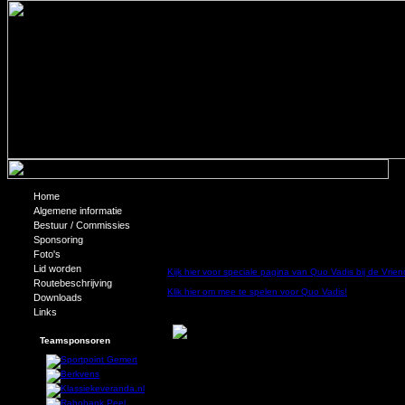
Home
Vriendenloterij voor Quo Vadis
Algemene informatie
Bestuur / Commissies
Uniek aan de VriendenLoterij is dat je als deelnemer zel
Sponsoring
dat! Speel je mee voor Quo Vadis, dan gaat vijftig procen
VriendenLoterij, levert de vereniging € 70,- op.
Foto's
Lid worden
Kijk hier voor speciale pagina van Quo Vadis bij de Vriend
Routebeschrijving
Klik hier om mee te spelen voor Quo Vadis!
Downloads
Links
Teamsponsoren